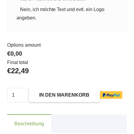
Nein, ich möchte Text und evtl. ein Logo
angeben.
Options amount
€0,00
Final total
€
22,49
4941
IN DEN WARENKORB
Trodat
Printy
Textstempel
Beschreibung
Menge