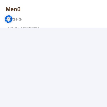
Menü
Startseite
Text- & Logostempel
Datumsstempel
Holzstempel
Zubehör
Bachelor-/Masterarbeiten
Copyshop
Informationen
Allgemeine Geschäftsbedingungen
Widerruf