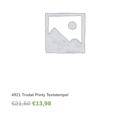
4921 Trodat Printy Textstempel
Ursprünglicher
Aktueller
€
21,50
€
13,98
Preis
Preis
war:
ist:
€21,50
€13,98.