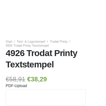
Start
/
Text- & Logostempel
/
Trodat Printy
/
4926 Trodat Printy Textstempel
4926 Trodat Printy
Textstempel
Ursprünglicher
Aktueller
€
58,91
€
38,29
Preis
Preis
PDF-Upload
war:
ist:
€58,91
€38,29.