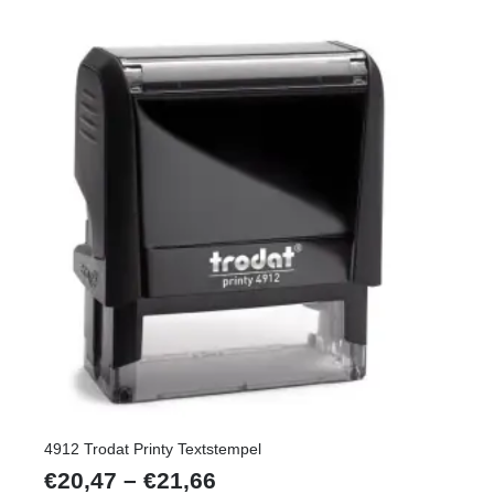
4912 Trodat Printy Textstempel
Preisspanne:
€
20,47
–
€
21,66