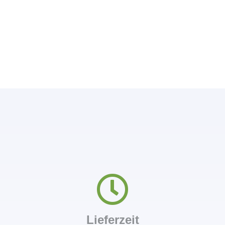
€20,47
bis
€21,66
Lieferzeit