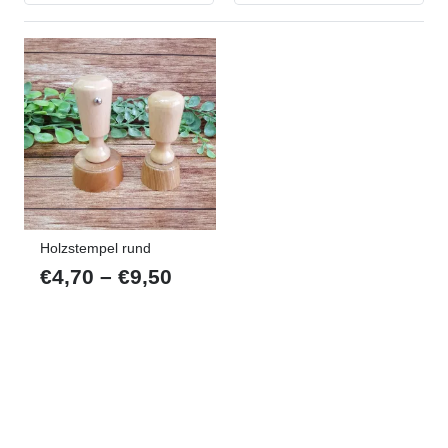
Holzstempel rund
Preisspanne:
€
4,70
–
€
9,50
€4,70
bis
€9,50