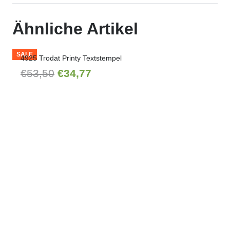
Ähnliche Artikel
SALE
4925 Trodat Printy Textstempel
Ursprünglicher
Aktueller
€
53,50
€
34,77
Preis
Preis
war:
ist:
€53,50
€34,77.