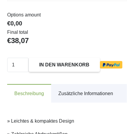
Options amount
€0,00
Final total
€
38,07
46050
IN DEN WARENKORB
Trodat
Printy
Textstempel
Beschreibung
Zusätzliche Informationen
Menge
» Leichtes & kompaktes Design