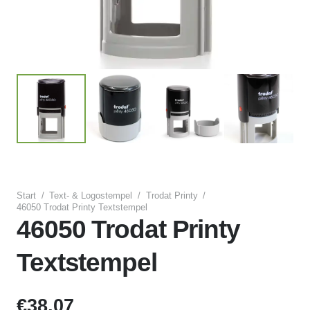
Start
/
Text- & Logostempel
/
Trodat Printy
/
46050 Trodat Printy Textstempel
46050 Trodat Printy
Textstempel
€
38,07