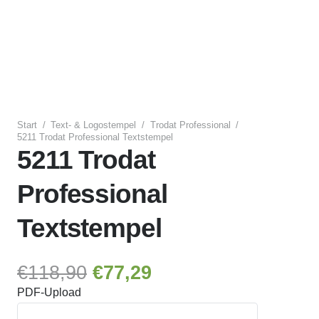
Start
/
Text- & Logostempel
/
Trodat Professional
/
5211 Trodat Professional Textstempel
5211 Trodat
Professional
Textstempel
Ursprünglicher
Aktueller
€
118,90
€
77,29
Preis
Preis
PDF-Upload
war:
ist: