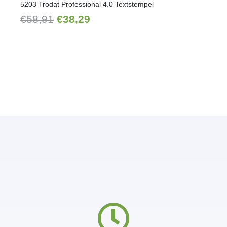
5203 Trodat Professional 4.0 Textstempel
Ursprünglicher
Aktueller
€
58,91
€
38,29
Preis
Preis
war:
ist:
€58,91
€38,29.