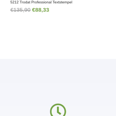
5212 Trodat Professional Textstempel
Ursprünglicher
Aktueller
€
135,90
€
88,33
Preis
Preis
war:
ist:
€135,90
€88,33.