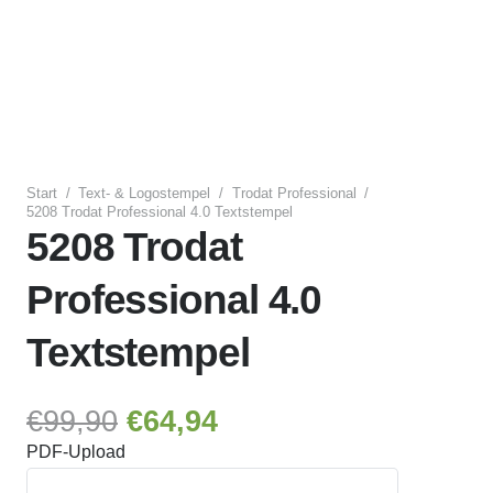
Start
/
Text- & Logostempel
/
Trodat Professional
/
5208 Trodat Professional 4.0 Textstempel
5208 Trodat
Professional 4.0
Textstempel
Ursprünglicher
Aktueller
€
99,90
€
64,94
Preis
Preis
PDF-Upload
war:
ist: