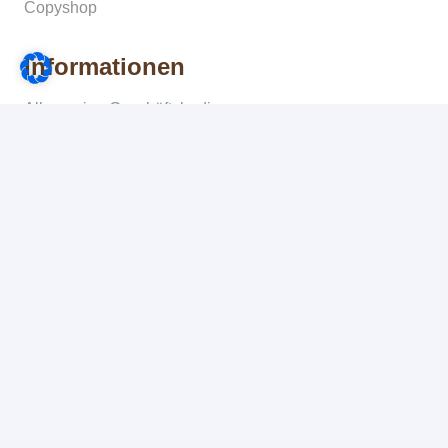
Copyshop
Informationen
Allgemeine Geschäftsbedingungen
Widerruf
Versand & Lieferung
Zahlungsweisen
Datenschutz
Impressum
Kontakt
© 2025
Druckerei Schmit