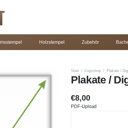
umsstempel
Holzstempel
Zubehör
Bache
Start
/
Copyshop
/
Plakate / Di
Plakate / Di
€
8,00
PDF-Upload