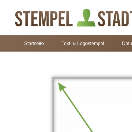
Startseite
Text- & Logostempel
Dat