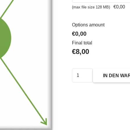
€0,00
(max file size 128 MB)
Options amount
€0,00
Final total
€
8,00
Plakate
IN DEN W
/
Digitaldruck
DIN
A2
Menge