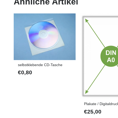
Ähnliche Artikel
selbstklebende CD-Tasche
€
0,80
Plakate / Digitaldru
€
25,00