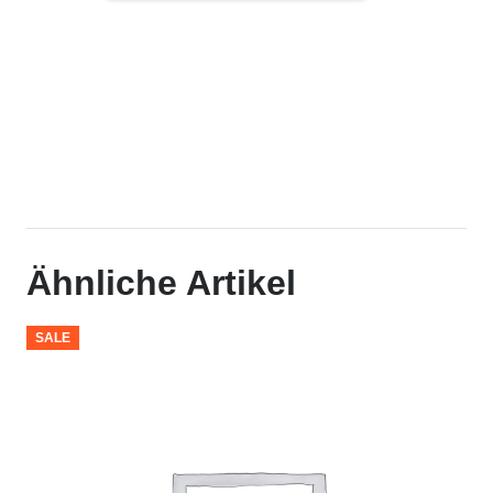
Printy
Datumstempel
mit
Text
inkl.
Verschlu?
kappe
Menge
Ähnliche Artikel
SALE