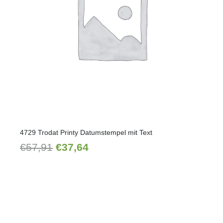
4729 Trodat Printy Datumstempel mit Text
Ursprünglicher
Aktueller
€
57,91
€
37,64
Preis
Preis
war:
ist:
€57,91
€37,64.