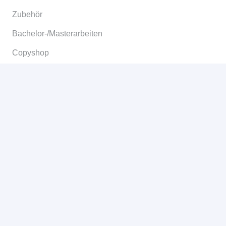
Zubehör
Bachelor-/Masterarbeiten
Copyshop
Informationen
Allgemeine Geschäftsbedingungen
Widerruf
Versand & Lieferung
Zahlungsweisen
Datenschutz
Impressum