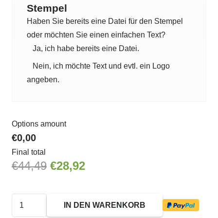
€44,49
€28,92.
Stempel
Haben Sie bereits eine Datei für den Stempel
oder möchten Sie einen einfachen Text?
Ja, ich habe bereits eine Datei.
Nein, ich möchte Text und evtl. ein Logo
angeben.
Options amount
€0,00
Final total
Ursprünglicher
Aktueller
€
44,49
€
28,92
Preis
Preis
war:
ist:
46125
€44,49
€28,92.
IN DEN WARENKORB
Trodat