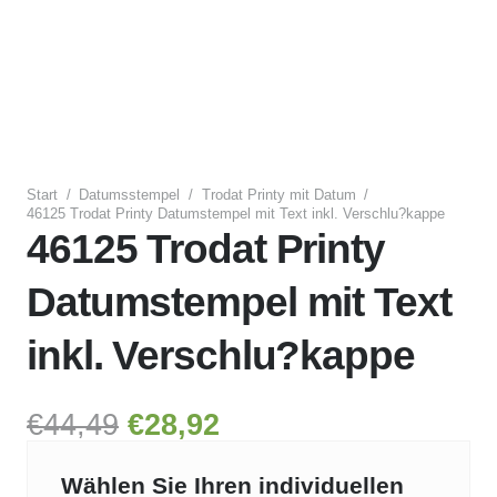
Start
/
Datumsstempel
/
Trodat Printy mit Datum
/
46125 Trodat Printy Datumstempel mit Text inkl. Verschlu?kappe
46125 Trodat Printy
Datumstempel mit Text
inkl. Verschlu?kappe
Ursprünglicher
Aktueller
€
44,49
€
28,92
Preis
Preis
war:
ist:
Wählen Sie Ihren individuellen